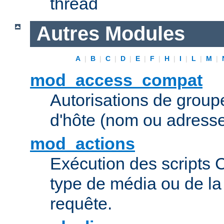
thread
Autres Modules
A
|
B
|
C
|
D
|
E
|
F
|
H
|
I
|
L
|
M
|
mod_access_compat
Autorisations de grou
d'hôte (nom ou adresse
mod_actions
Exécution des scripts 
type de média ou de l
requête.