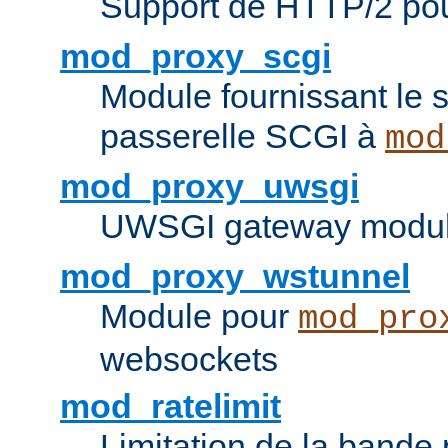
Support de HTTP/2 po
mod_proxy_scgi
Module fournissant le s
passerelle SCGI à
mod
mod_proxy_uwsgi
UWSGI gateway modul
mod_proxy_wstunnel
Module pour
mod_pro
websockets
mod_ratelimit
Limitation de la bande