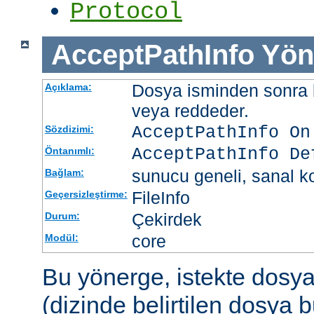
Protocol
AcceptPathInfo
Yön
Dosya isminden sonra be
Açıklama:
veya reddeder.
AcceptPathInfo On
Sözdizimi:
AcceptPathInfo De
Öntanımlı:
sunucu geneli, sanal ko
Bağlam:
FileInfo
Geçersizleştirme:
Çekirdek
Durum:
core
Modül:
Bu yönerge, istekte dosy
(dizinde belirtilen dosya 