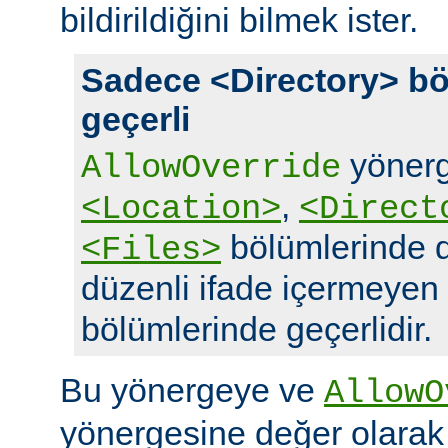
bildirildiğini bilmek ister.
Sadece <Directory> bö
geçerli
yönerg
AllowOverride
,
<Location>
<Direct
bölümlerinde d
<Files>
düzenli ifade içermeyen
bölümlerinde geçerlidir.
Bu yönergeye ve
AllowO
yönergesine değer olara