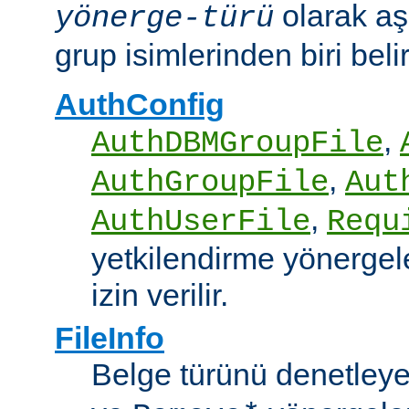
olarak aş
yönerge-türü
grup isimlerinden biri belirt
AuthConfig
,
AuthDBMGroupFile
,
AuthGroupFile
Aut
,
AuthUserFile
Requ
yetkilendirme yönergele
izin verilir.
FileInfo
Belge türünü denetley