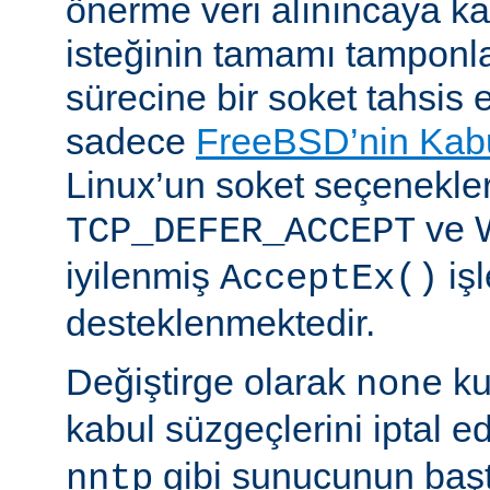
önerme veri alınıncaya 
isteğinin tamamı tampon
sürecine bir soket tahsis 
sadece
FreeBSD’nin Kabu
Linux’un soket seçenekle
ve 
TCP_DEFER_ACCEPT
iyilenmiş
işl
AcceptEx()
desteklenmektedir.
Değiştirge olarak
ku
none
kabul süzgeçlerini iptal e
gibi sunucunun başta
nntp