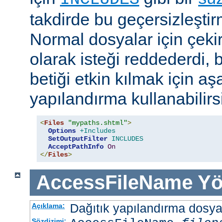
takdirde bu geçersizleştir
Normal dosyalar için çek
olarak isteği reddederdi, 
betiği etkin kılmak için aş
yapılandırma kullanabilirs
<
Files
"mypaths.shtml"
>
Options
+Includes
SetOutputFilter
INCLUDES
AcceptPathInfo
On
</
Files
>
AccessFileName
Yö
Dağıtık yapılandırma dosyası
Açıklama:
Sözdizimi: