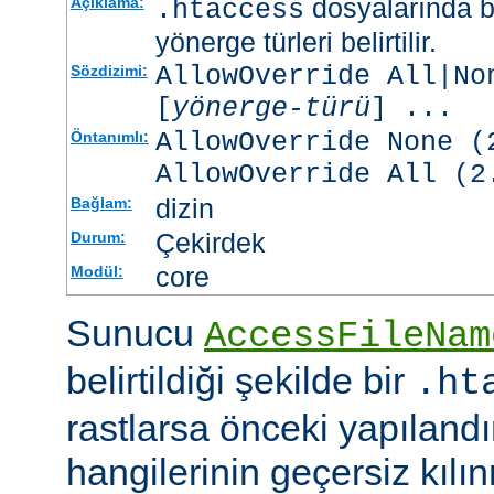
dosyalarında b
Açıklama:
.htaccess
yönerge türleri belirtilir.
AllowOverride All|No
Sözdizimi:
[
yönerge-türü
] ...
AllowOverride None (
Öntanımlı:
AllowOverride All (2
dizin
Bağlam:
Çekirdek
Durum:
core
Modül:
Sunucu
AccessFileNam
belirtildiği şekilde bir
.ht
rastlarsa önceki yapıland
hangilerinin geçersiz kıl