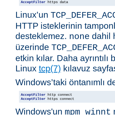
AcceptFilter
 https data
Linux’un
TCP_DEFER_AC
HTTP isteklerinin tampon
desteklemez.
dahil 
none
üzerinde
TCP_DEFER_AC
etkin kılar. Daha ayrıntılı 
Linux
tcp(7)
kılavuz sayfa
Windows’taki öntanımlı de
AcceptFilter
AcceptFilter
 https connect
Windows'un
mpm_winnt