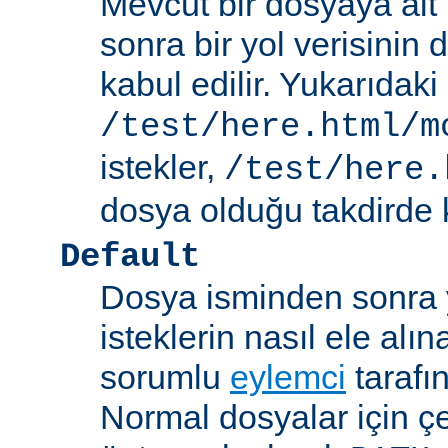
Mevcut bir dosyaya ait
sonra bir yol verisinin de
kabul edilir. Yukarıdaki
/test/here.html/m
istekler,
/test/here.
dosya olduğu takdirde k
Default
Dosya isminden sonra yo
isteklerin nasıl ele alı
sorumlu
eylemci
tarafı
Normal dosyalar için ç