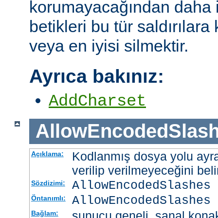
korumayacağından daha i
betikleri bu tür saldırılar
veya en iyisi silmektir.
Ayrıca bakınız:
AddCharset
AllowEncodedSlas
Kodlanmış dosya yolu ayrac
Açıklama:
verilip verilmeyeceğini belir
AllowEncodedSlashes 
Sözdizimi:
AllowEncodedSlashes 
Öntanımlı:
sunucu geneli, sanal kona
Bağlam: