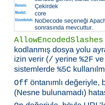
Çekirdek
Durum:
core
Modül:
NoDecode seçeneği Apache
Uyumluluk:
sonrasında mevcuttur.
AllowEncodedSlashes
kodlanmış dosya yolu ayr
izin verir (
yerine
ve
/
%2F
sistemlerde
kullanılm
%5C
öntanımlı değeriyle, 
Off
(Nesne bulunamadı) hatası
değeriyle, böyle URL’le