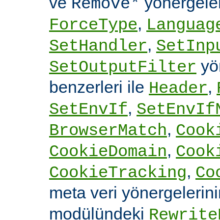
ve
yönergele
Remove*
,
ForceType
Languag
,
SetHandler
SetInp
yön
SetOutputFilter
benzerleri ile
,
Header
,
SetEnvIf
SetEnvIf
,
BrowserMatch
Cook
,
CookieDomain
Cook
,
CookieTracking
Co
meta veri yönergelerin
modülündeki
Rewrite