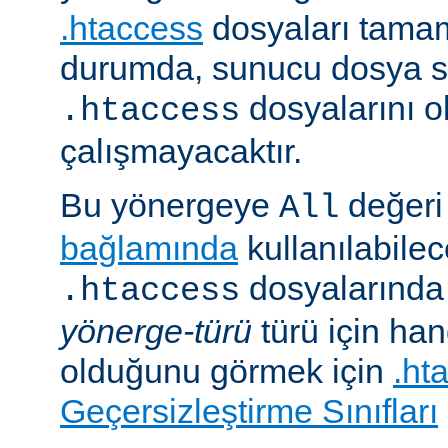
.htaccess
dosyaları tamam
durumda, sunucu dosya si
dosyalarını 
.htaccess
çalışmayacaktır.
Bu yönergeye
değeri 
All
bağlamında
kullanılabile
dosyalarında i
.htaccess
yönerge-türü
türü için han
olduğunu görmek için
.ht
Geçersizleştirme Sınıfları