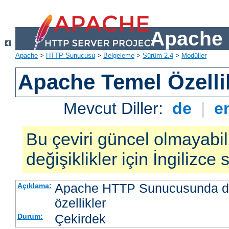
Apache 
Apache
>
HTTP Sunucusu
>
Belgeleme
>
Sürüm 2.4
>
Modüller
Apache Temel Özellik
Mevcut Diller:
de
|
e
Bu çeviri güncel olmayabil
değişiklikler için İngilizce
Apache HTTP Sunucusunda da
Açıklama:
özellikler
Çekirdek
Durum: