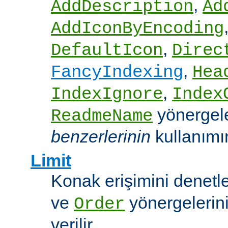
,
AddDescription
Ad
AddIconByEncoding
,
DefaultIcon
Direc
,
FancyIndexing
Hea
,
IndexIgnore
Index
yönergel
ReadmeName
benzerlerinin
kullanımına
Limit
Konak erişimini denet
ve
yönergelerini
Order
verilir.