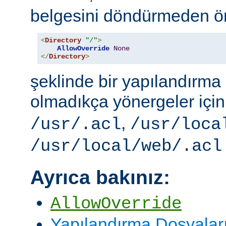
belgesini döndürmeden ö
<
Directory
"/"
>
AllowOverride
None
</
Directory
>
şeklinde bir yapılandırma i
olmadıkça yönergeler içi
,
/usr/.acl
/usr/loca
/usr/local/web/.acl
Ayrıca bakınız:
AllowOverride
Yapılandırma Dosyalar