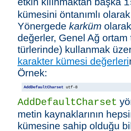
etkin kılınmaktan başka
i
kümesini öntanımlı olarak 
Yönergede
karküm
olarak 
değerler, Genel Ağ ortam 
türlerinde) kullanmak üze
karakter kümesi değerleri
Örnek:
AddDefaultCharset
 utf-8
yö
AddDefaultCharset
metin kaynaklarının hepsi
kümesine sahip olduğu bil