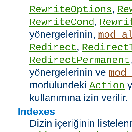
,
RewriteOptions
Re
,
RewriteCond
Rewri
yönergelerinin,
mod_a
,
Redirect
Redirect
RedirectPermanent
yönergelerinin ve
mod
modülündeki
y
Action
kullanımına izin verilir.
Indexes
Dizin içeriğinin listel