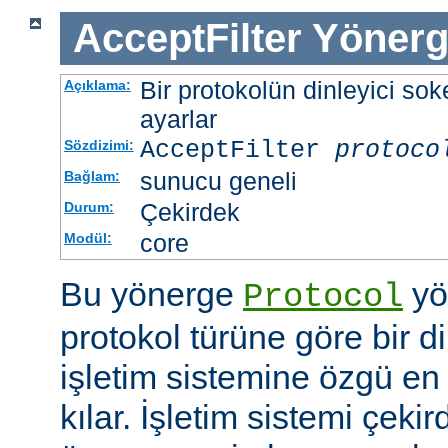
AcceptFilter
Yönerg
Bir protokolün dinleyici soke
Açıklama:
ayarlar
AcceptFilter
protoco
Sözdizimi:
sunucu geneli
Bağlam:
Çekirdek
Durum:
core
Modül:
Bu yönerge
yö
Protocol
protokol türüne göre bir d
işletim sistemine özgü en 
kılar. İşletim sistemi çekir