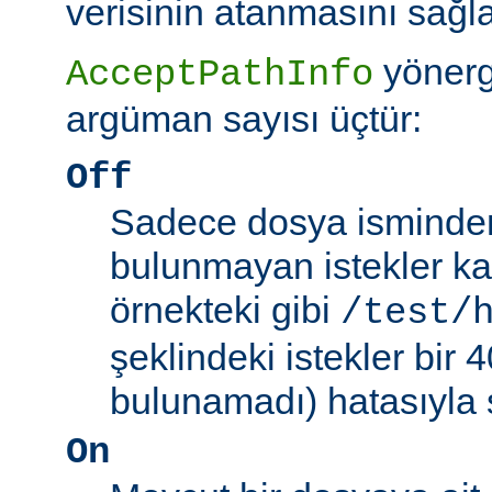
verisinin atanmasını sağla
yönerg
AcceptPathInfo
argüman sayısı üçtür:
Off
Sadece dosya isminden 
bulunmayan istekler kab
örnekteki gibi
/test/
şeklindeki istekler bir
bulunamadı) hatasıyla 
On