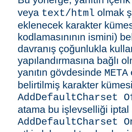
veya
olmak şa
text/html
eklenecek karakter kümesi
kodlamasınının ismini) beli
davranış çoğunlukla kulla
yapılandırmasına bağlı olm
yanıtın gövdesinde
META
belirtilmiş karakter kümesi
AddDefaultCharset O
atama bu işlevselliği iptal
AddDefaultCharset O