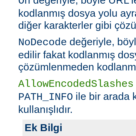
On
kodlanmış dosya yolu ayr
diğer karakterler gibi çöz
değeriyle, böy
NoDecode
edilir fakat kodlanmış dos
çözümlenmeden kodlanmış 
AllowEncodedSlashes
ile bir arada 
PATH_INFO
kullanışlıdır.
Ek Bilgi