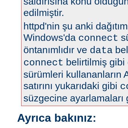
saldırısına konu olduğun
edilmiştir.
httpd'nin şu anki dağıtıml
Windows'da
s
connect
öntanımlıdır ve
bel
data
belirtilmiş gibi
connect
sürümleri kullananların 
satırını yukarıdaki gibi
c
süzgecine ayarlamaları 
Ayrıca bakınız: