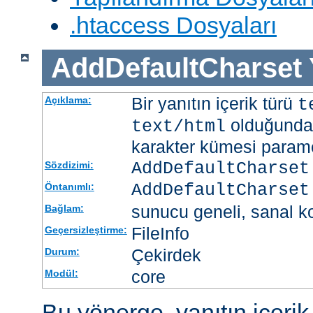
.htaccess Dosyaları
AddDefaultCharset
Bir yanıtın içerik türü
Açıklama:
t
olduğunda 
text/html
karakter kümesi paramet
AddDefaultCharset
Sözdizimi:
AddDefaultCharset
Öntanımlı:
sunucu geneli, sanal ko
Bağlam:
FileInfo
Geçersizleştirme:
Çekirdek
Durum:
core
Modül:
Bu yönerge, yanıtın içerik