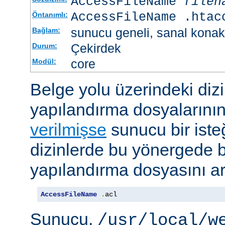
AccessFileName
filen
AccessFileName .htac
Öntanımlı:
sunucu geneli, sanal konak
Bağlam:
Çekirdek
Durum:
core
Modül:
Belge yolu üzerindeki dizi
yapılandırma dosyalarını
verilmişse
sunucu bir iste
dizinlerde bu yönergede be
yapılandırma dosyasını ar
AccessFileName
.
acl
Sunucu,
/usr/local/w