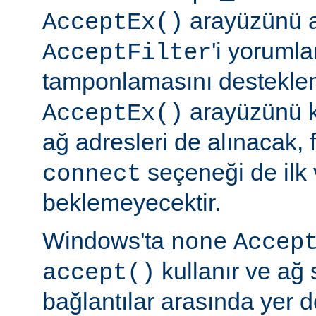
arayüzünü a
AcceptEx()
'i yorumla
AcceptFilter
tamponlamasını destekl
arayüzünü k
AcceptEx()
ağ adresleri de alınacak, 
seçeneği de ilk 
connect
beklemeyecektir.
Windows'ta
none
Accep
kullanır ve ağ 
accept()
bağlantılar arasında yer 