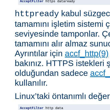
AcceptFilter
 https dataready
kabul süzgeci
httpready
tamamını işletim sistemi ç
seviyesinde tamponlar. Çe
tamamını alır almaz sunu
Ayrıntılar için
accf_http(9)
bakınız. HTTPS istekleri ş
olduğundan sadece
accf_
kullanılır.
Linux’taki öntanımlı değer
AcceptFilter