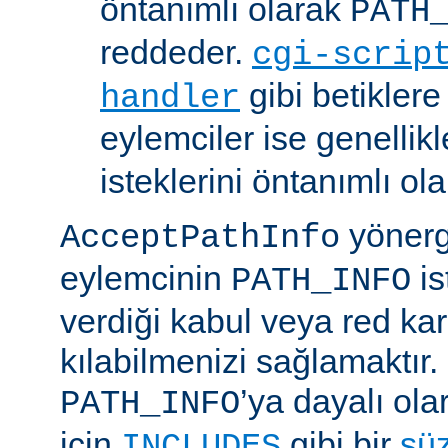
öntanımlı olarak
PATH
reddeder.
cgi-scrip
gibi betikler
handler
eylemciler ise genellik
isteklerini öntanımlı ol
yönerge
AcceptPathInfo
eylemcinin
is
PATH_INFO
verdiği kabul veya red kar
kılabilmenizi sağlamaktır.
’ya dayalı ola
PATH_INFO
için
gibi bir
sü
INCLUDES